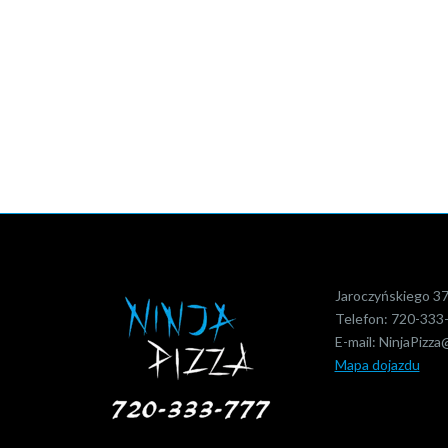
Jaroczyńskiego 3
Telefon:
720-333
E-mail:
NinjaPizza
Mapa dojazdu