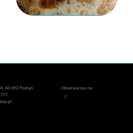
7A, 60-692 Poznań
Obserwuj nas na:
-777
@wp.pl