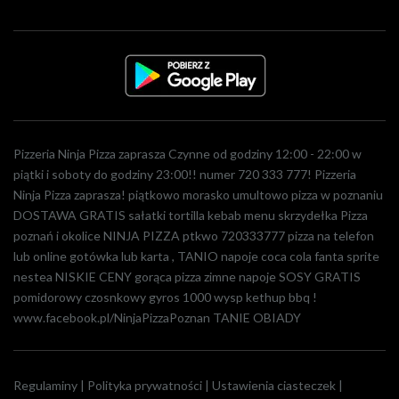
Pizzeria Ninja Pizza zaprasza Czynne od godziny 12:00 - 22:00 w
piątki i soboty do godziny 23:00!! numer 720 333 777! Pizzeria
Ninja Pizza zaprasza! piątkowo morasko umultowo pizza w poznaniu
DOSTAWA GRATIS sałatki tortilla kebab menu skrzydełka Pizza
poznań i okolice NINJA PIZZA ptkwo 720333777 pizza na telefon
lub online gotówka lub karta , TANIO napoje coca cola fanta sprite
nestea NISKIE CENY gorąca pizza zimne napoje SOSY GRATIS
pomidorowy czosnkowy gyros 1000 wysp kethup bbq !
www.facebook.pl/NinjaPizzaPoznan TANIE OBIADY
Regulaminy
|
Polityka prywatności
|
Ustawienia ciasteczek
|