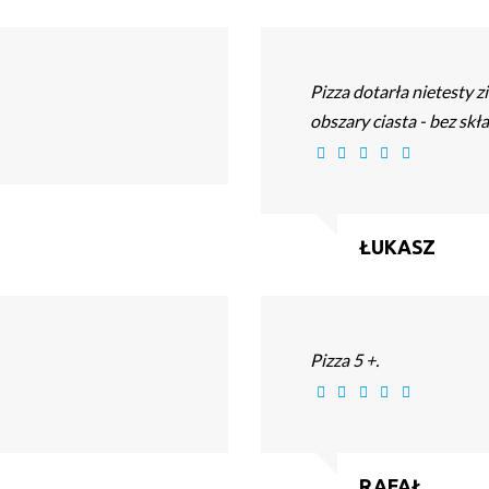
Pizza dotarła nietesty 
obszary ciasta - bez skł
ŁUKASZ
Pizza 5 +.
RAFAŁ