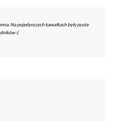
zimna. Na pojedynczych kawałkach były puste
adników :(