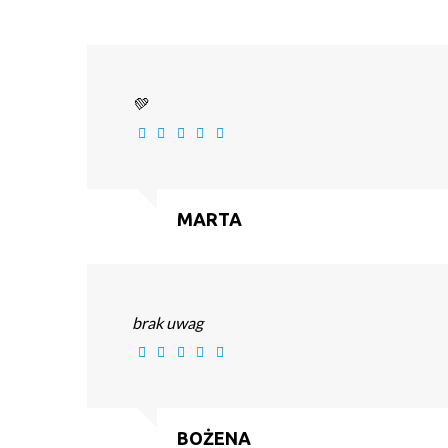
💚
MARTA
brak uwag
BOŻENA